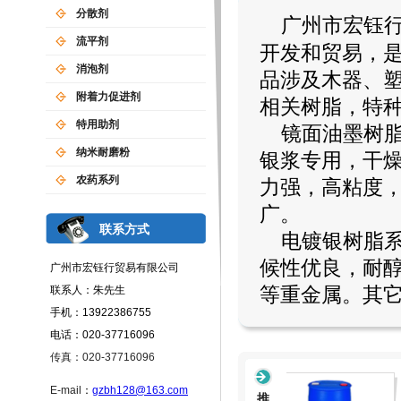
分散剂
广州市宏钰行
流平剂
开发和贸易，
消泡剂
品涉及木器、
附着力促进剂
相关树脂，特
特用助剂
镜面油墨树
纳米耐磨粉
银浆专用，干
农药系列
力强，高粘度
广。
联系方式
电镀银树脂
候性优良，耐
广州市宏钰行贸易有限公司
联系人：朱先生
等重金属。其
手机：13922386755
电话：020-37716096
传真：020-37716096
E-mail
：
gzbh128@163.com
推