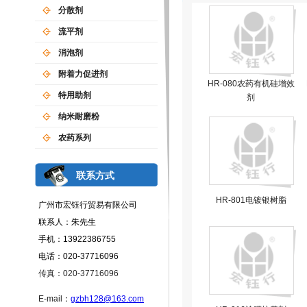
分散剂
流平剂
消泡剂
附着力促进剂
HR-080农药有机硅增效
特用助剂
剂
纳米耐磨粉
农药系列
联系方式
HR-801电镀银树脂
广州市宏钰行贸易有限公司
联系人：朱先生
手机：13922386755
电话：020-37716096
传真：020-37716096
E-mail
：
gzbh128@163.com