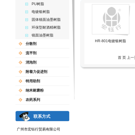
PU树脂
电镀银树脂
固体镜面油墨树脂
环保型耐酒精树脂
镜面油墨树脂
HR-801电镀银树脂
分散剂
流平剂
首 页 上
消泡剂
附着力促进剂
特用助剂
纳米耐磨粉
农药系列
联系方式
广州市宏钰行贸易有限公司