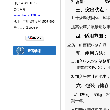
2.
含量
:
50
QQ：454991678
三、突出优点：
公司网站：
www.cherish128.com
1.
干燥粉状固体，容
地址：广州市环市东路507-509
2.
提高农药扩展渗透效
号宝山大厦1508房
四、
适用范围
：
农药、叶面肥粉剂产品
新闻动态
五、使用方法
:
1.
加入
粉末农药
制剂
散颗粒剂
WDG
，
2.
加入
粉末叶面肥中
六、包装与储存
采用
25kg
、
50kg
、
2
期一年。
有限责任请仔细阅读