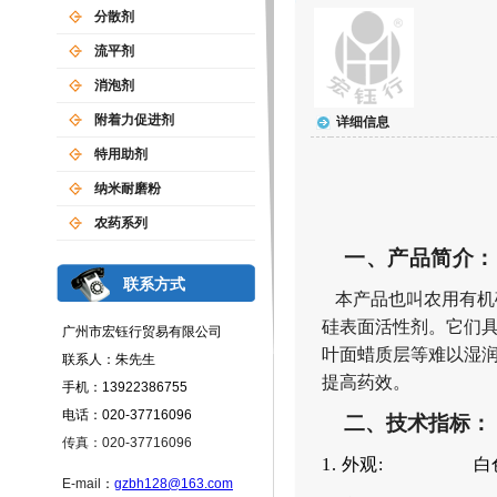
分散剂
流平剂
消泡剂
附着力促进剂
详细信息
特用助剂
纳米耐磨粉
农药系列
一、产品简介：
联系方式
本产品
也叫农用有机
硅表面活性剂。
它们
广州市宏钰行贸易有限公司
叶面蜡质层等难以湿
联系人：朱先生
提高药效。
手机：13922386755
电话：020-37716096
二、技术指标：
传真：020-37716096
1.
外观
:
白
E-mail
：
gzbh128@163.com