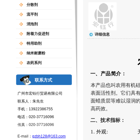
分散剂
流平剂
消泡剂
附着力促进剂
详细信息
特用助剂
纳米耐磨粉
农药系列
一、
产品
简介
：
联系方式
本产品
也叫农用有机
表面活性剂。
它们
具
广州市宏钰行贸易有限公司
面蜡质层等难以湿润
联系人：朱先生
高药效。
手机：13922386755
电话：020-37716096
二、
技术指标：
传真：020-37716096
1.
外观
:
E-mail
：
gzbh128@163.com