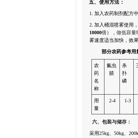
五、
使用方法
：
1.
加入农药制剂配方
2.
加入
桶
混
喷雾
使用
10000
倍），
做低容量
雾速度适当加快，效
部分农药参考用
农
氟虫
杀
药
腈
扑
名
磷
称
用
2-4
1-3
量
六、
包装与储存：
采用
25kg
、
50kg
、
200