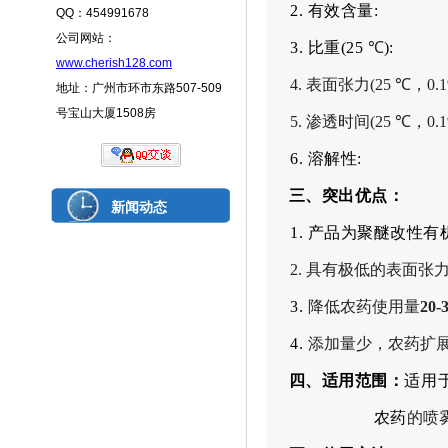
2.
有效
含量
:
QQ：454991678
公司网站：
3.
比重
(25
℃
): 
www.cherish128.com
4
.
表面张力
(25
℃
，
0.
地址：广州市环市东路507-509
号宝山大厦1508房
5.
渗透时间
(25
℃
，
0.
6
.
溶解性
:
三、
突出
优
点：
新闻动态
1.
产品为聚醚改性有
2.
具有
极
低的表面张
3.
降低农药使用量
20-
4.
添加量少，农药扩
四、
适用范围：
适用
农药
的喷